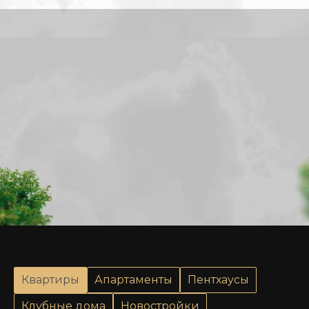
Квартиры
Апартаменты
Пентхаусы
Клубные дома
Новостройки