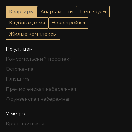
Квартиры
Апартаменты
Пентхаусы
Клубные дома
Новостройки
Жилые комплексы
По улицам
Комсомольский проспект
Остоженка
Плющиха
Пречистенская набережная
Фрунзенская набережная
У метро
Кропоткинская