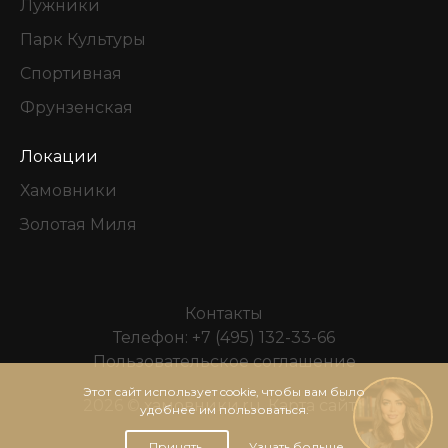
Лужники
Парк Культуры
Спортивная
Фрунзенская
Локации
Хамовники
Золотая Миля
Контакты
Телефон:
+7 (495) 132-33-66
Пользовательское соглашение
Этот сайт использует cookie, чтобы вам было
2026 ©
хамовники.ru
.
Карта сайта
удобнее им пользоваться.
Принять
Узнать больше