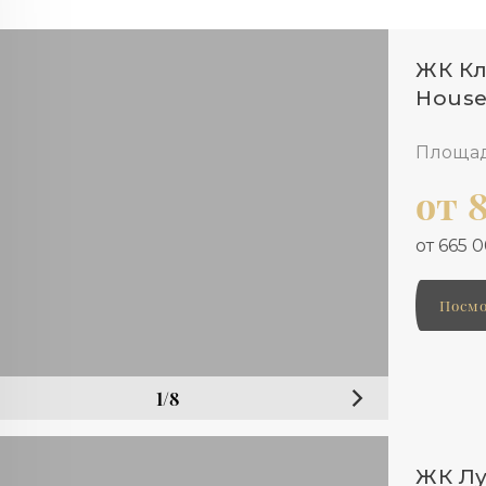
ЖК Кл
Hous
Площад
от 
от 665 
Посмо
1/8
ЖК Лу