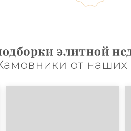
подборки элитной н
Хамовники от наших