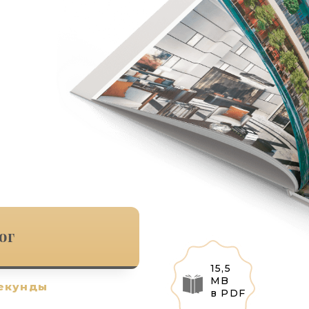
ог
15,5
MB
секунды
в PDF