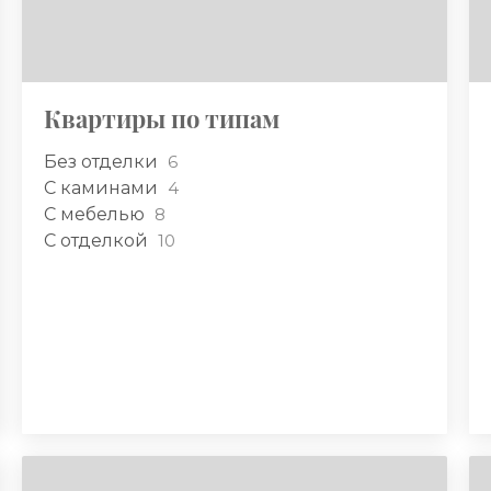
Квартиры по типам
Без отделки
6
С каминами
4
С мебелью
8
С отделкой
10