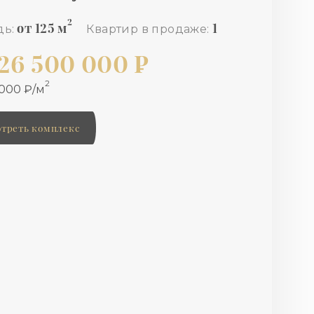
2
от 125 м
1
ь:
Квартир в продаже:
126 500 000 ₽
2
 000 ₽/м
треть комплекс