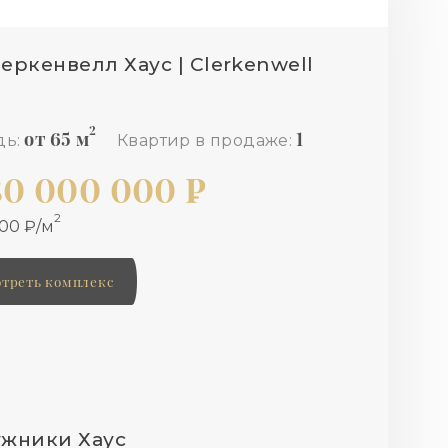
еркенвелл Хаус | Clerkenwell
e
2
от 65 м
1
ь:
Квартир в продаже:
80 000 000 ₽
2
000 ₽/м
треть комплекс
жники Хаус