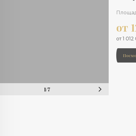
Площад
от 
от 1 012
Посмо
1/7