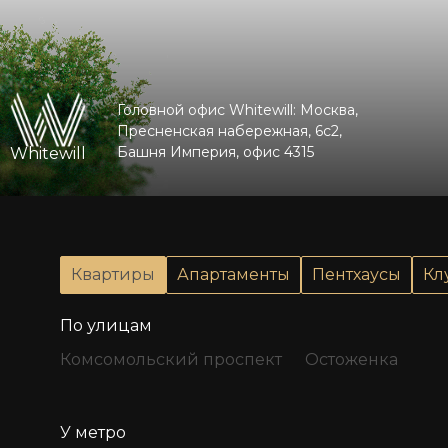
Головной офис Whitewill: Москва,
Пресненская набережная, 6с2,
Башня Империя, офис 4315
Whitewill
Квартиры
Апартаменты
Пентхаусы
Кл
По улицам
Комсомольский проспект
Остоженка
У метро