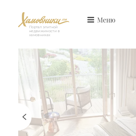
Меню
Портал элитной
недвижимости в
хамовниках