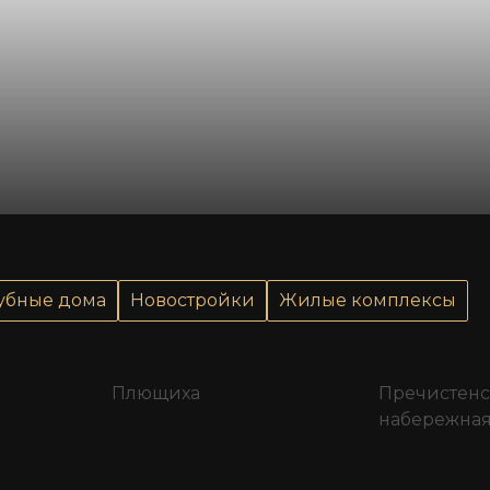
убные дома
Новостройки
Жилые комплексы
Плющиха
Пречистенс
набережна