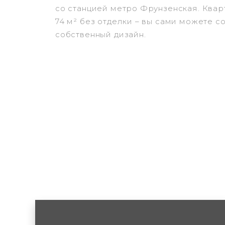
со станцией метро Фрунзенская. Ква
74 м² без отделки – вы сами можете с
собственный дизайн.