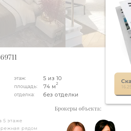
69711
5 из 10
этаж:
Ск
2
74 м
площадь:
16.
без отделки
отделка:
Брокеры объекта:
а 5 этаже
ережная рядом