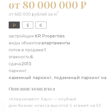
от 80 000 000 ₽
2
от 665 000 рублей за м
₽
$
€
застройщик:
KR Properties
виды объектов:
апартаменты
лотов в продаже:
1
этажность:
6
сдача:
2013
паркинг:
наземный паркинг, подземный паркинг на 
Описание комплекса
«Клеркенвелл Хаус» — клубный
дом бизнес-класса высотой 5 этажей на 53