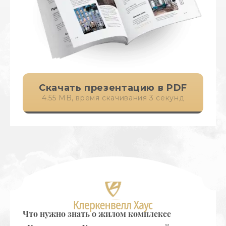
Скачать презентацию в PDF
4.55 MB, время скачивания 3 секунд
Что нужно знать о жилом комплексе
Что н