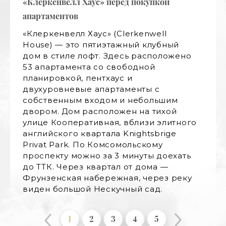
«Клеркенвелл Хаус» перед покупкой
«Клер
апартаментов
апар
«Клеркенвелл Хаус» (Clerkenwell
Этот
House) — это пятиэтажный клубный
обра
дом в стиле лофт. Здесь расположено
детс
53 апартамента со свободной
Жите
планировкой, пентхаус и
межд
двухуровневые апартаменты с
Nurs
собственным входом и небольшим
Школ
двором. Дом расположен на тихой
школ
улице Кооперативная, вблизи элитного
школ
английского квартала Knightsbrige
проф
Privat Park. По Комсомольскому
школ
проспекту можно за 3 минуты доехать
фаса
до ТТК. Через квартал от дома —
совр
Фрунзенская набережная, через реку
терр
виден большой Нескучный сад.
увел
и фр
лест
1
2
3
4
5
осте