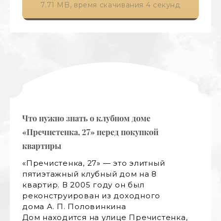
7.71 MB, время скачивания 4 секунд
Что нужно знать о клубном доме
Что н
«Пречистенка, 27» перед покупкой
«Преч
квартиры
квар
«Пречистенка, 27» — это элитный
Фаса
пятиэтажный клубный дом на 8
архи
квартир. В 2005 году он был
стил
реконструирован из доходного
груп
дома А. П. Половинкина
балк
Дом находится на улице Пречистенка,
наве