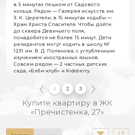
в 5 минутах пешком от Садового
лифт
кольца. Рядом — Галерея искусств им.
конс
З. К. Церетели, в 15 минутах ходьбы —
Во д
Храм Христа Спасителя. Чтобы дойти
ланд
до сквера Девичьего поля,
цвет
понадобится не более 15 минут. Дети
зона
резидентов могут ходить в школу №
Для 
1231 им. В. Д. Поленова, с углубленным
терр
изучением иностранных языков.
закр
Совсем рядом — 2 частных детских
сада, «Бэби-клуб» и Kidsberry.
1
2
3
Купите квартиру в ЖК
«Пречистенка, 27»
Списком
На карте