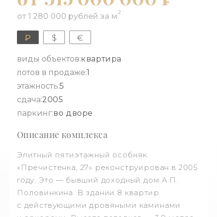
2
от 1 280 000 рублей за м
₽
$
€
виды объектов:
квартира
лотов в продаже:
1
этажность:
5
сдача:
2005
паркинг:
во дворе
Описание комплекса
Элитный пятиэтажный особняк
«Пречистенка, 27» реконструирован в 2005
году. Это — бывший доходный дом А.П.
Половинкина. В здании 8 квартир
с действующими дровяными каминами