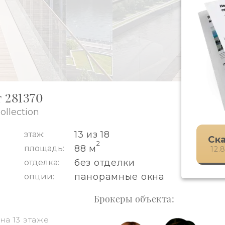
 281370
llection
13 из 18
этаж:
Ск
2
88 м
площадь:
12.
без отделки
отделка:
панорамные окна
опции:
Брокеры объекта:
на 13 этаже