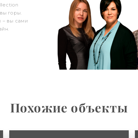
lection
вы горы.
 – вы сами
айн.
Похожие объекты