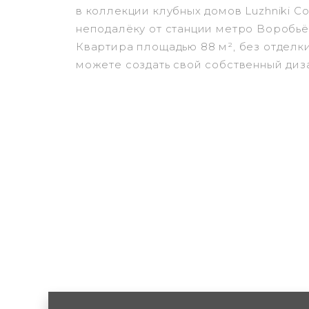
в коллекции клубных домов Luzhniki Col
неподалёку от станции метро Воробьё
Квартира площадью 88 м², без отделки
можете создать свой собственный диз