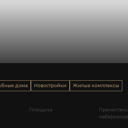
убные дома
Новостройки
Жилые комплексы
Плющиха
Пречистенс
набережна