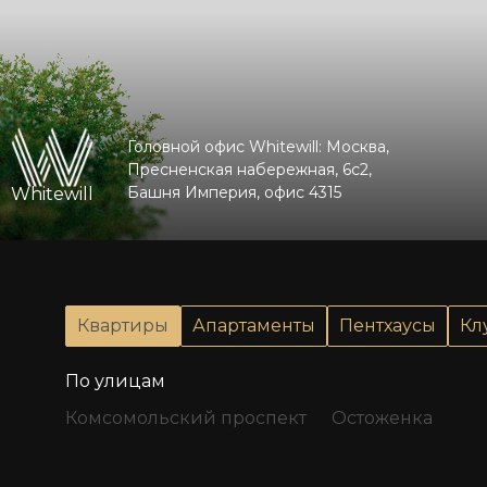
Головной офис Whitewill: Москва,
Пресненская набережная, 6с2,
Башня Империя, офис 4315
Whitewill
Квартиры
Апартаменты
Пентхаусы
Кл
По улицам
Комсомольский проспект
Остоженка