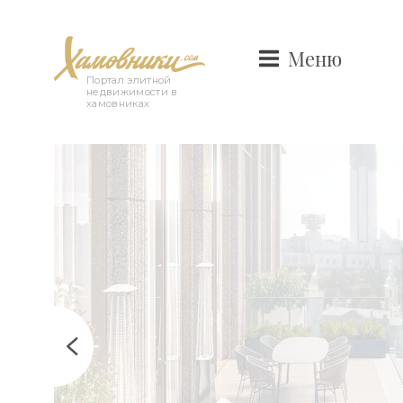
Меню
Портал элитной
недвижимости в
хамовниках