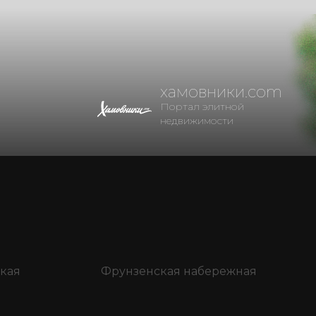
хамовники.com
Портал элитной
недвижимости
кая
Фрунзенская набережная
я