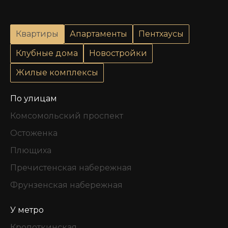
Квартиры
Апартаменты
Пентхаусы
Клубные дома
Новостройки
Жилые комплексы
По улицам
Комсомольский проспект
Остоженка
Плющиха
Пречистенская набережная
Фрунзенская набережная
У метро
Кропоткинская