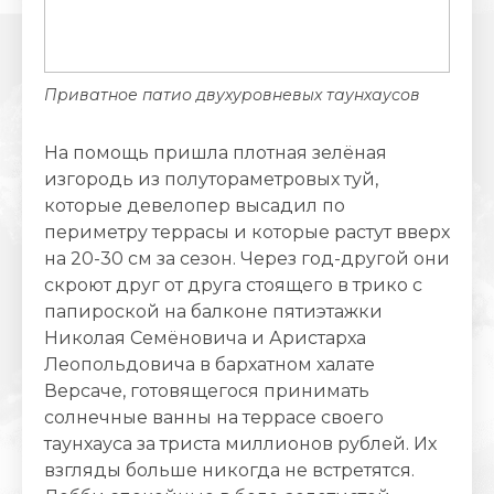
Приватное патио двухуровневых таунхаусов
На помощь пришла плотная зелёная
изгородь из полутораметровых туй,
которые девелопер высадил по
периметру террасы и которые растут вверх
на 20-30 см за сезон. Через год-другой они
скроют друг от друга стоящего в трико с
папироской на балконе пятиэтажки
Николая Семёновича и Аристарха
Леопольдовича в бархатном халате
Версаче, готовящегося принимать
солнечные ванны на террасе своего
таунхауса за триста миллионов рублей. Их
взгляды больше никогда не встретятся.