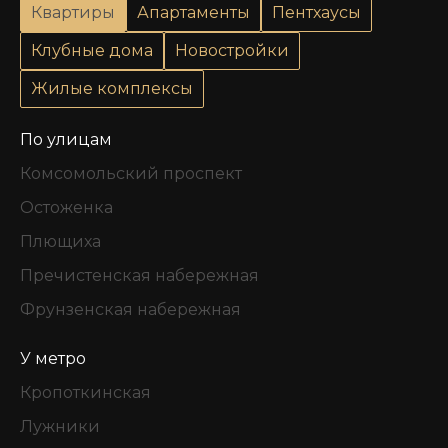
Квартиры
Апартаменты
Пентхаусы
Клубные дома
Новостройки
Жилые комплексы
По улицам
Комсомольский проспект
Остоженка
Плющиха
Пречистенская набережная
Фрунзенская набережная
У метро
Кропоткинская
Лужники